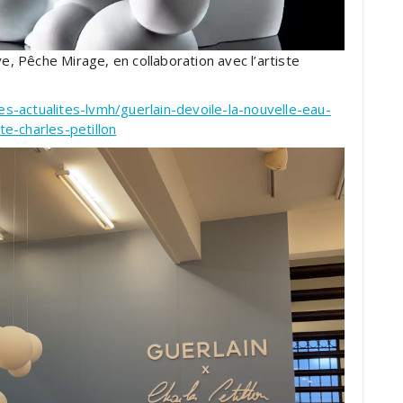
ve, Pêche Mirage, en collaboration avec l’artiste
s-actualites-lvmh/guerlain-devoile-la-nouvelle-eau-
e-charles-petillon