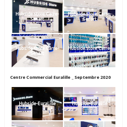
Hubside.store Carre-
Hubside.store Carre-
Senart
Senart
Hubside.store Carre-
Hubside.store Carre-
Senart
Senart
Centre Commercial Euralille _ Septembre 2020
Hubside-EuraLille
Hubside-Euralille